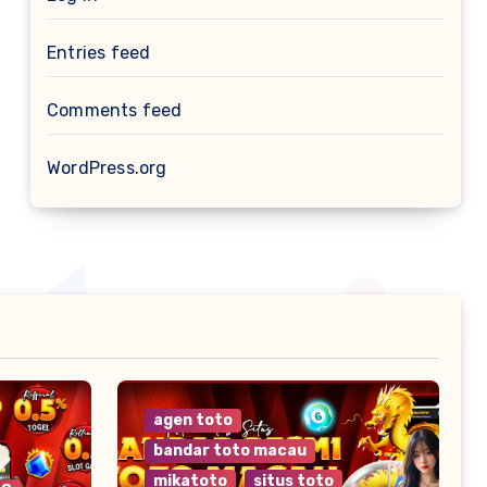
Entries feed
Comments feed
WordPress.org
agen toto
bandar toto macau
mikatoto
situs toto