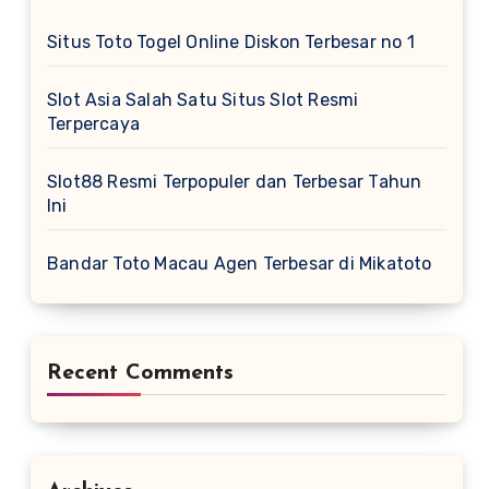
Situs Toto Togel Online Diskon Terbesar no 1
Slot Asia Salah Satu Situs Slot Resmi
Terpercaya
Slot88 Resmi Terpopuler dan Terbesar Tahun
Ini
Bandar Toto Macau Agen Terbesar di Mikatoto
Recent Comments