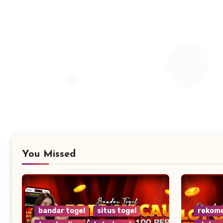
You Missed
bandar togel
situs togel
rekome