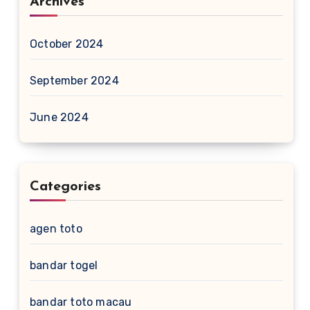
Archives
October 2024
September 2024
June 2024
Categories
agen toto
bandar togel
bandar toto macau