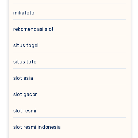
mikatoto
rekomendasi slot
situs togel
situs toto
slot asia
slot gacor
slot resmi
slot resmi indonesia