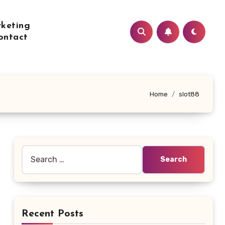
keting
ontact
Home
slot88
Search
for:
Recent Posts