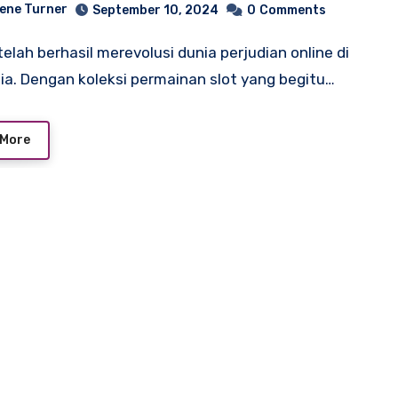
ene Turner
September 10, 2024
0
Comments
ia. Dengan koleksi permainan slot yang begitu…
 More