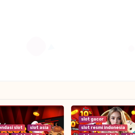
slot gacor
ndasi slot
slot asia
slot resmi indonesia