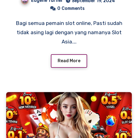
Eugene Turner
September 19, 2024
0
Comments
Bagi semua pemain slot online, Pasti sudah
tidak asing lagi dengan yang namanya Slot
Asia.…
Read More