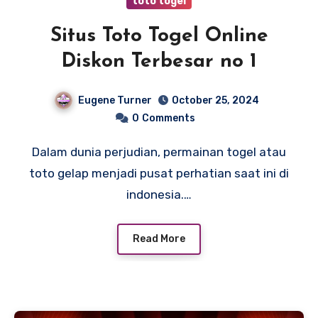
toto togel
Situs Toto Togel Online
Diskon Terbesar no 1
Eugene Turner
October 25, 2024
0
Comments
Dalam dunia perjudian, permainan togel atau
toto gelap menjadi pusat perhatian saat ini di
indonesia.…
Read More