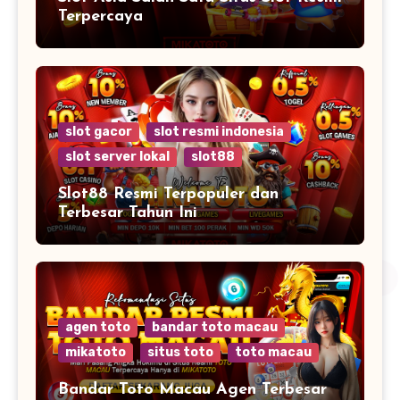
Terpercaya
slot gacor
slot resmi indonesia
slot server lokal
slot88
Slot88 Resmi Terpopuler dan
Terbesar Tahun Ini
agen toto
bandar toto macau
mikatoto
situs toto
toto macau
Bandar Toto Macau Agen Terbesar