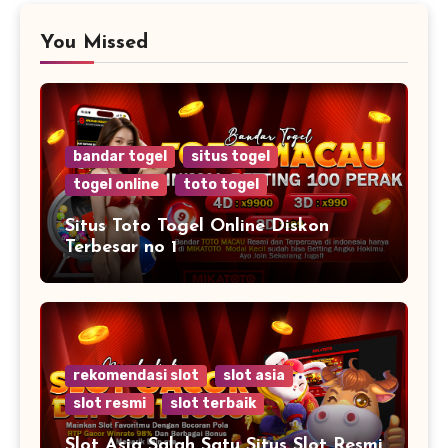
You Missed
bandar togel
situs togel
togel online
toto togel
Situs Toto Togel Online Diskon
Terbesar no 1
rekomendasi slot
slot asia
slot resmi
slot terbaik
Slot Asia Salah Satu Situs Slot Resmi