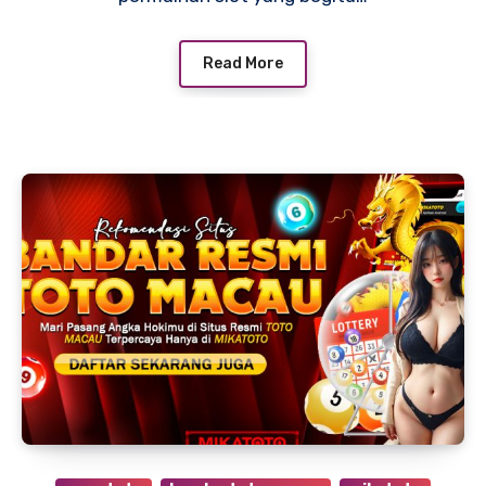
Read More